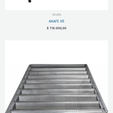
Anafe
ANAFE X6
$
716.000,00
Rango
de
precios:
desde
$ 28.247,45
hasta
$ 55.660,00