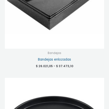
Bandejas
Bandejas enlozadas
$
26.021,05
-
$
37.473,10
Rango
de
precios:
desde
$ 7.653,25
hasta
$ 16.280,55