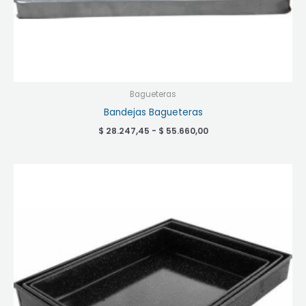
Bagueteras
Bandejas Bagueteras
$
28.247,45
-
$
55.660,00
Rango
de
precios:
desde
$ 26.021,05
hasta
$ 37.473,10