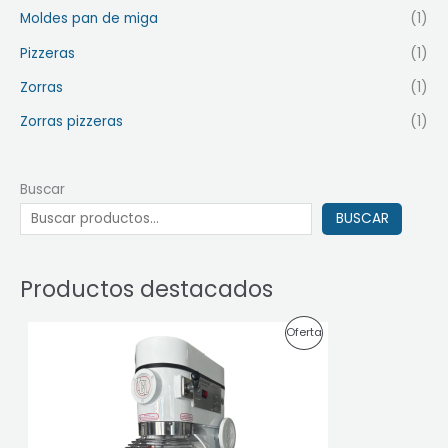
Moldes pan de miga
(1)
Pizzeras
(1)
Zorras
(1)
Zorras pizzeras
(1)
Buscar
BUSCAR
Productos destacados
E
E
P
Oferta
l
l
p
p
R
r
r
e
e
O
c
c
i
i
D
o
o