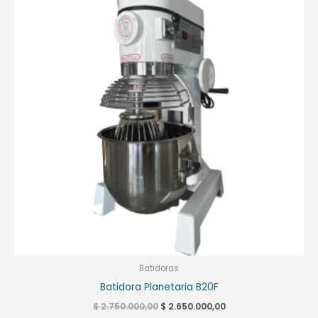
era:
es:
$ 2.750.000,00.
$ 2.650.000,00.
Batidoras
Batidora Planetaria B20F
$
2.750.000,00
$
2.650.000,00