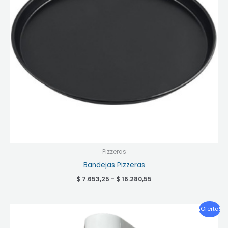
Pizzeras
Bandejas Pizzeras
$
7.653,25
-
$
16.280,55
El
El
¡Oferta!
precio
precio
original
actual