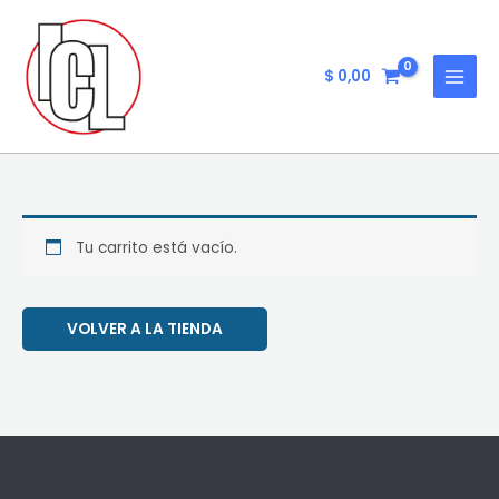
Ir
al
contenido
$
0,00
Tu carrito está vacío.
VOLVER A LA TIENDA