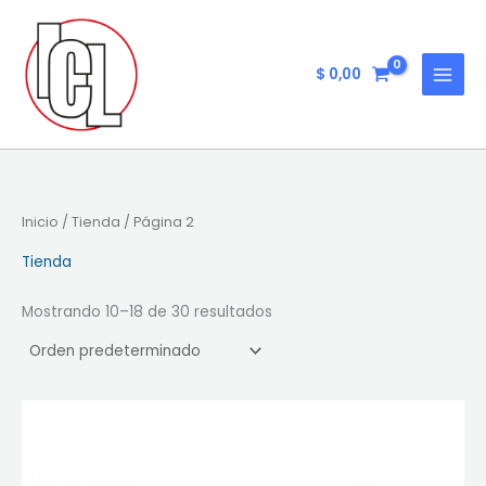
Ir
al
contenido
$
0,00
Inicio
/
Tienda
/ Página 2
Tienda
Mostrando 10–18 de 30 resultados