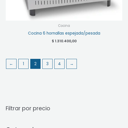
Cocina
Cocina 6 hornallas espejada/pesada
$
1.310.400,00
←
1
2
3
4
→
Filtrar por precio