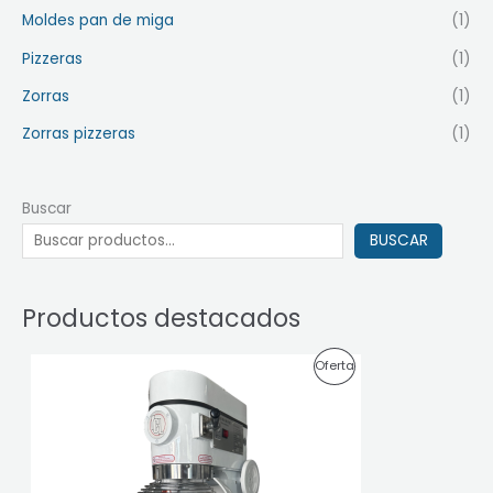
Moldes pan de miga
(1)
Pizzeras
(1)
Zorras
(1)
Zorras pizzeras
(1)
Buscar
BUSCAR
Productos destacados
E
E
P
Oferta
l
l
p
p
R
r
r
e
e
O
c
c
i
i
D
o
o