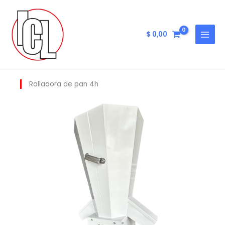
Ir
al
contenido
$
0,00
Ralladora de pan 4h