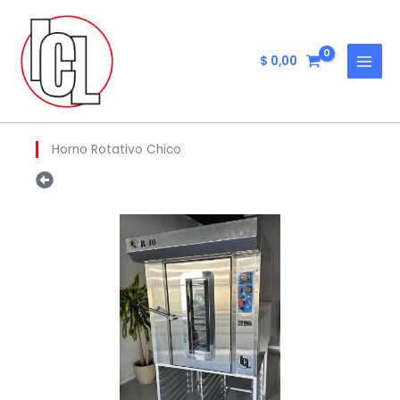
Ir
al
contenido
$
0,00
Horno Rotativo Chico